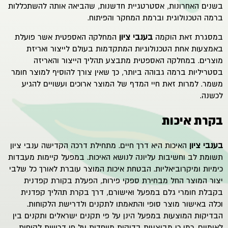
בשנים האחרונות, אסטרטגיית חדשנות, שהביאה אותה להשתכללות
ברמה הטכנולוגית וברמת המחקר והפיתוח.
במסגרת זאת הוקמה
ב
ענבי ציון
המחלקה האספטית אשר פועלת
באמצעות אחת הטכנולוגיות המתקדמות בעולם לייצור ואריזת
מוצרים. במחלקה האספטית מתבצע תהליך הייצור והאריזה
בסטריליות ברמה גבוהה ביותר, כך שאין צורך להוסיף למוצר חומר
משמר. למרות זאת חיי המדף של המוצר ארוכים ועשויים להגיע
לכשנה.
בקרת איכות
בענבי ציון
האיכות היא דרך חיים. מתחילת דרכה הקדישה
ענבי ציון
תשומת לב וחשיבות עליונה לנושא האיכות. במפעל קיימות מעבדות
כימיות ומיקרוביאליות. הבטחת איכות המוצר עוברת לאורך כל שלבי
יצור המוצר החל מבחירת ספקי פירות, הפעלת בקורת קפדנית
בקבלת חומרי גלם במפעל ואישורם, דרך בקרת תהליך קפדנית
וכלה באישור מוצר סופי והתאמתו לתקנים ולדרישת הלקוחות.
הבדיקות המוצעות במפעל הינן על פי תקנים ישראלים ותקנים בין
לאומיים. כמו כן מבוצעות בדיקות מיוחדות על פי דרישת לקוחות.